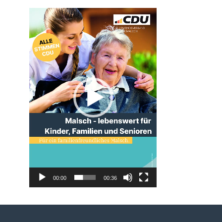
Video-
Player
00:00
00:36